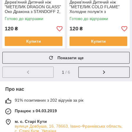
Дерев'яний Дитячий ніж
Дерев'яний Дитячий ніж
"МЕТЕЛИК DRAGON GLASS"
"МЕТЕЛИК COLD FLAME"
Око Дракона з STANDOFF 2,
Холодне полум'я з
іграшкова зброя
STANDOFF 2, іграшкова
Готово до відправки
Готово до відправки
зброя
120
120
₴
₴
Купити
Купити
Показати ще
1
/ 6
Про нас
91% позитивних з 202 відгуків за рік
Працює з 04.03.2019
м. с. Старі Кути
вулиця Довбуша, 16, 78663, Івано-Франківська область,
с. Старі Кути, Україна