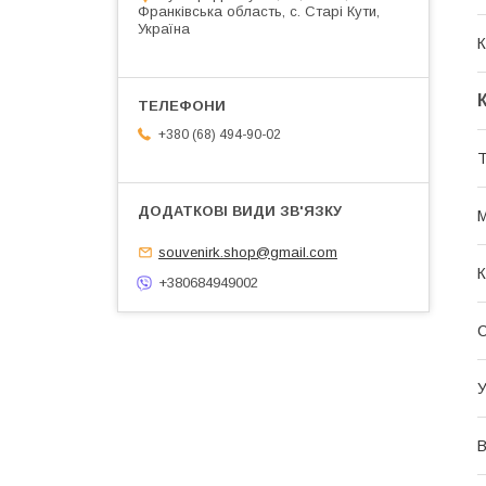
Франківська область, с. Старі Кути,
Україна
К
+380 (68) 494-90-02
Т
М
souvenirk.shop@gmail.com
К
+380684949002
У
В