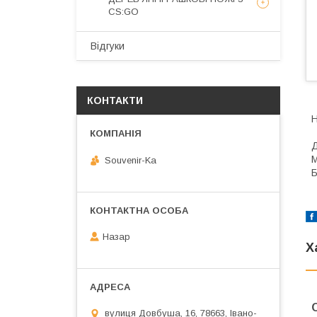
CS:GO
Відгуки
КОНТАКТИ
Н
Д
М
Souvenir-Ka
Б
Назар
Х
вулиця Довбуша, 16, 78663, Івано-