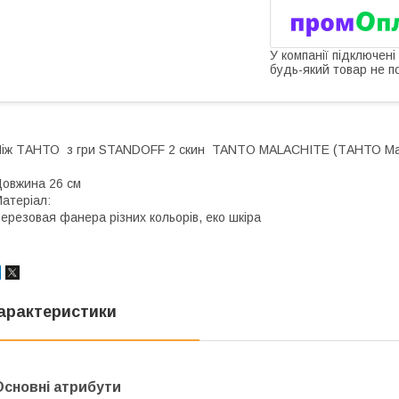
У компанії підключені
будь-який товар не п
іж ТАНТО з гри STANDOFF 2 скин TANTO MALACHITE (ТАНТО Ма
овжина 26 см
атеріал:
ерезовая фанера різних кольорів, еко шкіра
арактеристики
Основні атрибути