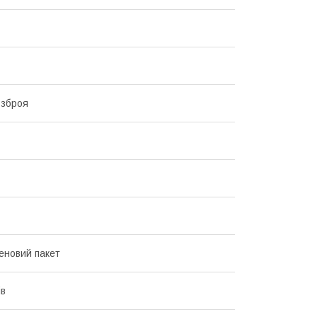
 зброя
еновий пакет
ів