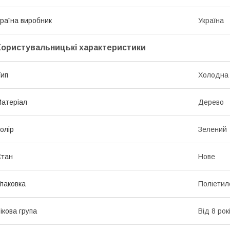
раїна виробник
Україна
Користувальницькі характеристики
ип
Холодна
атеріал
Дерево
олір
Зелений
Стан
Нове
паковка
Поліетил
ікова група
Від 8 рок