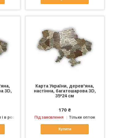
'яна,
Карта України, дерев'яна,
а 3D,
настінна, багатошарова 3D,
35*24 см
170 ₴
 і в роздріб
Під замовлення
Тільки оптом
Купити