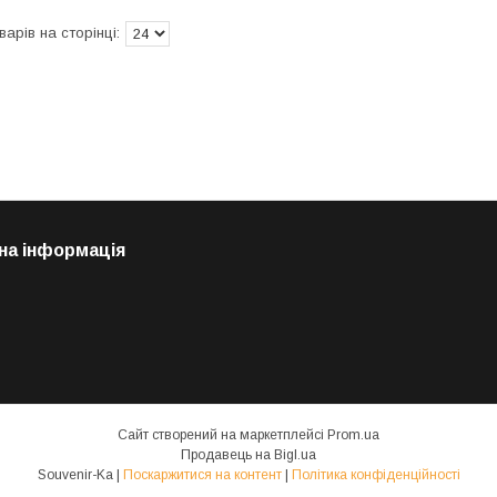
на інформація
Сайт створений на маркетплейсі
Prom.ua
Продавець на Bigl.ua
Souvenir-Ka |
Поскаржитися на контент
|
Політика конфіденційності