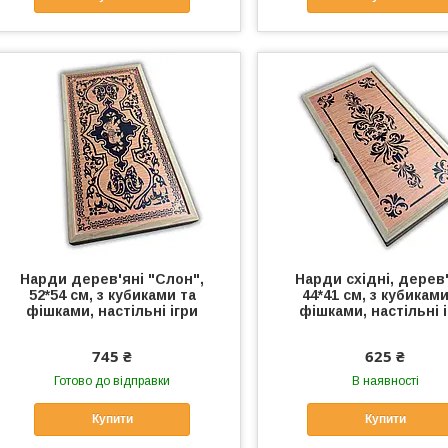
Нарди дерев'яні "Слон",
Нарди східні, дерев'
52*54 см, з кубиками та
44*41 см, з кубиками
фішками, настільні ігри
фішками, настільні 
745 ₴
625 ₴
Готово до відправки
В наявності
Купити
Купити