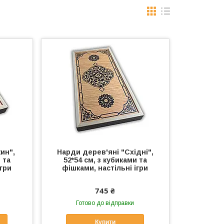
ин",
Нарди дерев'яні "Східні",
 та
52*54 см, з кубиками та
ігри
фішками, настільні ігри
745 ₴
Готово до відправки
Купити