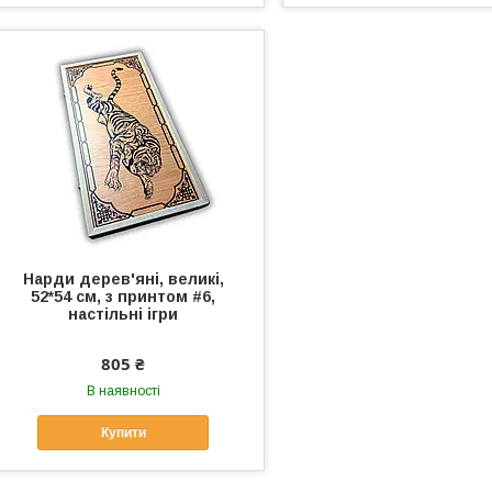
Нарди дерев'яні, великі,
52*54 см, з принтом #6,
настільні ігри
805 ₴
В наявності
Купити