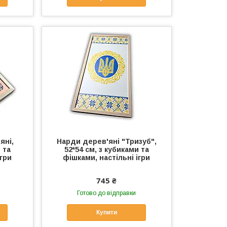
яні,
Нарди дерев'яні "Тризуб",
 та
52*54 см, з кубиками та
ігри
фішками, настільні ігри
745 ₴
Готово до відправки
Купити