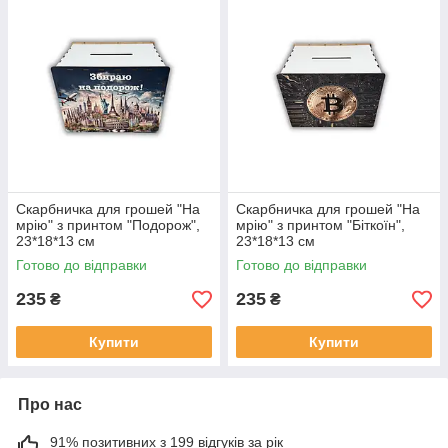
Скарбничка для грошей "На
Скарбничка для грошей "На
мрію" з принтом "Подорож",
мрію" з принтом "Біткоїн",
23*18*13 см
23*18*13 см
Готово до відправки
Готово до відправки
235
235
₴
₴
Купити
Купити
Про нас
91% позитивних з 199 відгуків за рік