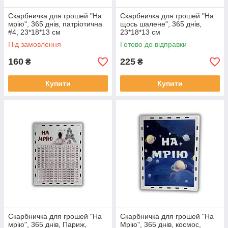
Скарбничка для грошей "На
Скарбничка для грошей "На
мрію", 365 днів, патріотична
щось шалене", 365 днів,
#4, 23*18*13 см
23*18*13 см
Під замовлення
Готово до відправки
160
225
₴
₴
Купити
Купити
Скарбничка для грошей "На
Скарбничка для грошей "На
мрію", 365 днів, Париж,
Мрію", 365 днів, космос,