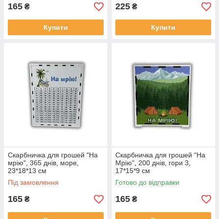
165
225
₴
₴
Купити
Купити
Скарбничка для грошей "На
Скарбничка для грошей "На
мрію", 365 днів, море,
Мрію", 200 днів, гори 3,
23*18*13 см
17*15*9 см
Під замовлення
Готово до відправки
165
165
₴
₴