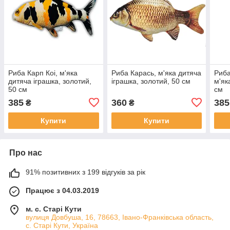
Риба Карп Коі, м'яка
Риба Карась, м'яка дитяча
Риба
дитяча іграшка, золотий,
іграшка, золотий, 50 см
м'як
50 см
см
385
360
385
₴
₴
Купити
Купити
Про нас
91% позитивних з 199 відгуків за рік
Працює з 04.03.2019
м. с. Старі Кути
вулиця Довбуша, 16, 78663, Івано-Франківська область,
с. Старі Кути, Україна