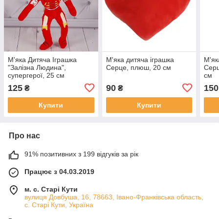
М'яка Дитяча Іграшка
М'яка дитяча іграшка
М'як
"Залізна Людина",
Серце, плюш, 20 см
Серц
супергерої, 25 см
см
125
90
150
₴
₴
Купити
Купити
Про нас
91% позитивних з 199 відгуків за рік
Працює з 04.03.2019
м. с. Старі Кути
вулиця Довбуша, 16, 78663, Івано-Франківська область,
с. Старі Кути, Україна