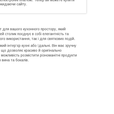
окидаючи сайту.
т для вашого кухонного простору, який
ей столик поєднує в собі елегантність та
го використання, так і для святкових подій.
ий інтер’єр кухні або їдальні. Він має зручну
в, що дозволяє красиво й оригінально
 можливість розмістити різноманітні продукти
 вина та бокалів.