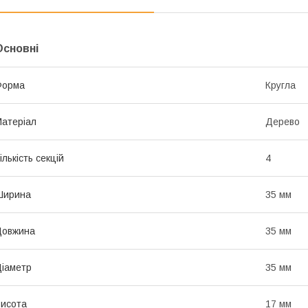
Основні
Форма
Кругла
атеріал
Дерево
ількість секцій
4
Ширина
35 мм
Довжина
35 мм
іаметр
35 мм
исота
17 мм