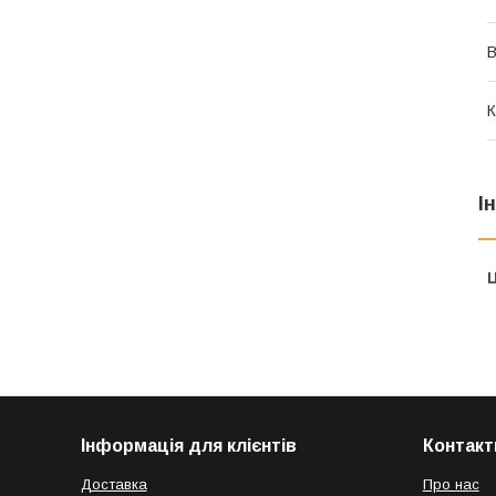
В
К
І
Ц
Інформація для клієнтів
Контакт
Доставка
Про нас