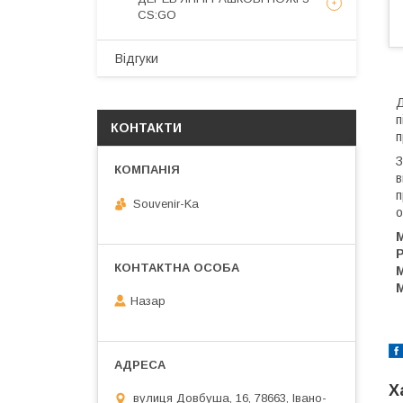
CS:GO
Відгуки
Д
п
КОНТАКТИ
п
З
в
п
Souvenir-Ka
о
М
Р
М
Назар
Х
вулиця Довбуша, 16, 78663, Івано-