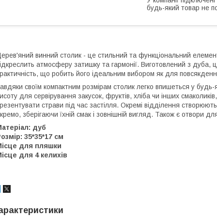
будь-який товар не п
ерев'яний винний столик - це стильний та функціональний елемен
ідкреслить атмосферу затишку та гармонії. Виготовлений з дуба, ц
рактичність, що робить його ідеальним вибором як для повсякденно
авдяки своїм компактним розмірам столик легко впишеться у будь-як
исоту для сервірування закусок, фруктів, хліба чи інших смаколикі
резентувати страви під час застілля. Окремі відділення створюють
кремо, зберігаючи їхній смак і зовнішній вигляд. Також є отвори для
атеріал: дуб
озмір: 35*35*17 см
Місце для пляшки
ісце для 4 келихів
арактеристики