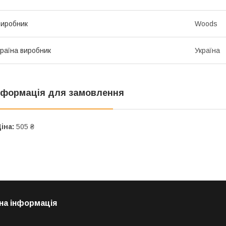
иробник
Woods
раїна виробник
Україна
нформація для замовлення
іна:
505 ₴
на інформація