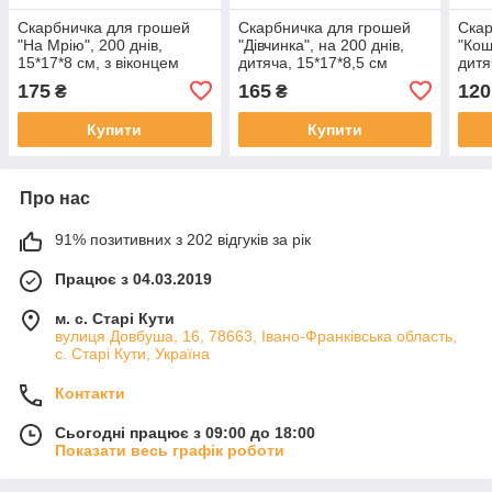
Скарбничка для грошей
Скарбничка для грошей
Скар
"На Мрію", 200 днів,
"Дівчинка", на 200 днів,
"Кош
15*17*8 см, з віконцем
дитяча, 15*17*8,5 см
дитя
175
165
120
₴
₴
Купити
Купити
Про нас
91% позитивних з 202 відгуків за рік
Працює з 04.03.2019
м. с. Старі Кути
вулиця Довбуша, 16, 78663, Івано-Франківська область,
с. Старі Кути, Україна
Контакти
Сьогодні працює з 09:00 до 18:00
Показати весь графік роботи