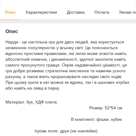
Опис
Характеристики
Доставка
Оплата
Умови п
Опис
Нарди - це настільна гра для двох людей, яка користується
незмінною популярністю у всьому світі. Це пояснюється
відносно простими правилами, які легко може освоїти навіть
абсолютний новачок, і динамічності, здатної захопити навіть
самого просунутого гравця. Окрім надзвичайної цікавості, ця
гра добре розвиває стратегічне мислення та навички усного
рахунку, а також вчить прораховувати наслідки своїх ходів.
При цьому грати в неї можна як вдома, так і в шахових клубах
або навіть на лавці в парку.
Матеріал: бук, ХДФ плита
Розмір: 52*54 см
В комплекті: фішки, кубик
Ігрове поле: друк (не наклейки)