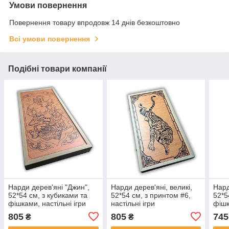
Умови повернення
Повернення товару впродовж 14 днів безкоштовно
Всі умови повернення
Подібні товари компанії
Нарди дерев'яні "Джин",
Нарди дерев'яні, великі,
Нард
52*54 см, з кубиками та
52*54 см, з принтом #6,
52*5
фішками, настільні ігри
настільні ігри
фішк
805
805
745
₴
₴