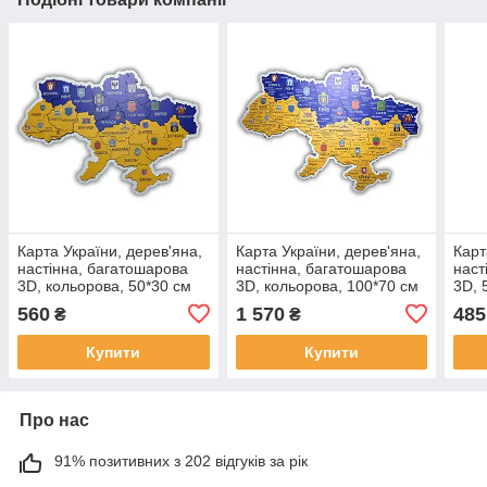
Карта України, дерев'яна,
Карта України, дерев'яна,
Карт
настінна, багатошарова
настінна, багатошарова
наст
3D, кольорова, 50*30 см
3D, кольорова, 100*70 см
3D, 
560
1 570
485
₴
₴
Купити
Купити
Про нас
91% позитивних з 202 відгуків за рік