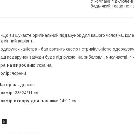
У компанії підключені
будь-який товар не п
кщо ви шукаєте оригінальний подарунок для вашого чоловіка, коле
ідмінний варіант.
одарунок каністра - бар вразить своєю нетривіальністю одержувача
аш подарунок завжди буде під рукою: на риболовлі, мисливстві, пікні
раїна виробник:
Україна
олір:
чорний
атеріал:
дерево
Розмір:
33*24*11 см
Розмір отвору для пляшки:
24*12 см