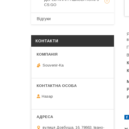
CS:GO
Відгуки
Я
в
КОНТАКТИ
П
В
К
Souvenir-Ka
К
М
Назар
вулиця Довбуша, 16, 78663, Івано-