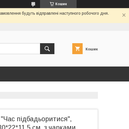
Кошик
замовлення будуть відправлені наступного робочого дня.
Кошик
 "Час підбадьоритися",
30*22*11.5 см, з чарками,