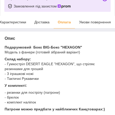
Замовлення під захистом
Характеристики
Доставка
Оплата
Умови повернення
Опис
Подарунковий Бокс BIG-Бокс "HEXAGON"
Модель з фанери (готовий зібраний варіант)
Склад набору:
- Гумкостріл DESERT EAGLE "HEXAGON", що стріляє
резинками для грошей
- 3 іграшкові ножі
- Тактичні Рукавички
У комплекті:
- резинки для пострілу (патрони)
- брелок
- комплект наліпок
Патрони можно придбати у найближчих Канцтоварах:)