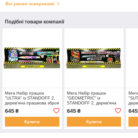
Всі умови повернення
Подібні товари компанії
Мега Набір іграшок
Мега Набір іграшок
Мега
"ULTRA" із STANDOFF 2,
"GEOMETRIC" із
"SUT
дерев'яна іграшкова зброя
STANDOFF 2, дерев'яна
дере
іграшкова зброя
645
645
645
₴
₴
Купити
Купити