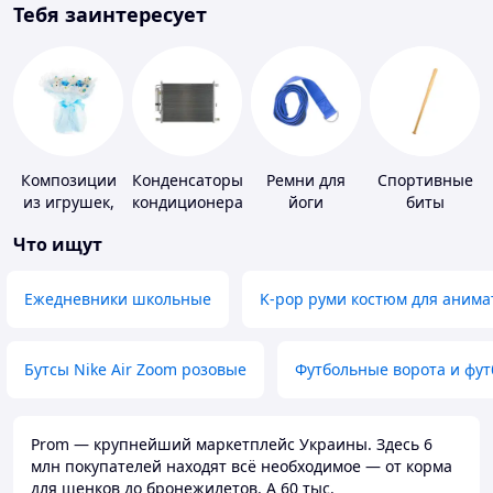
Тебя заинтересует
Композиции
Конденсаторы
Ремни для
Спортивные
из игрушек,
кондиционера
йоги
биты
одежды,
Что ищут
подгузников
Ежедневники школьные
K-pop руми костюм для анима
Бутсы Nike Air Zoom розовые
Футбольные ворота и фу
Prom — крупнейший маркетплейс Украины. Здесь 6
млн покупателей находят всё необходимое — от корма
для щенков до бронежилетов. А 60 тыс.