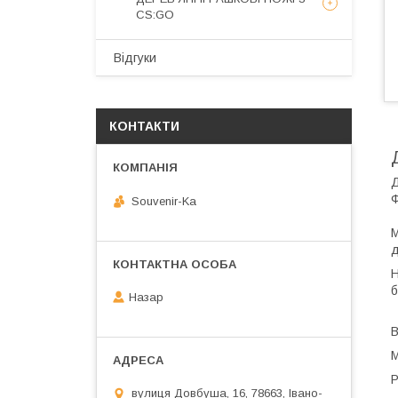
CS:GO
Відгуки
КОНТАКТИ
Д
Ф
Souvenir-Ka
М
д
Н
б
Назар
В
М
Р
вулиця Довбуша, 16, 78663, Івано-