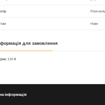
олір
Різні кол
Стан
Нове
нформація для замовлення
іна:
130 ₴
на інформація