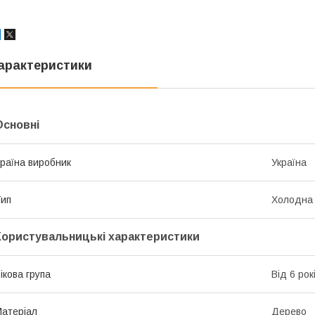
арактеристики
Основні
раїна виробник
Україна
ип
Холодна
Користувальницькі характеристики
ікова група
Від 6 рок
атеріал
Дерево