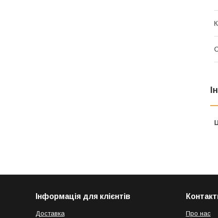
К
І
Ц
Інформація для клієнтів
Контакт
Доставка
Про нас