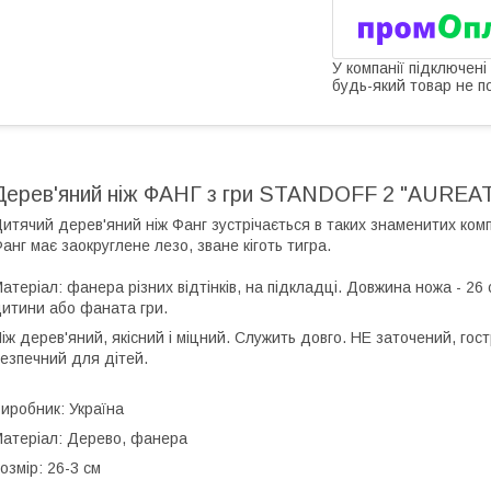
У компанії підключені
будь-який товар не п
Дерев'яний ніж ФАНГ з гри STANDOFF 2 "AUREA
итячий дерев'яний ніж Фанг зустрічається в таких знаменитих комп'
анг має заокруглене лезо, зване кіготь тигра.
атеріал: фанера різних відтінків, на підкладці. Довжина ножа - 26
итини або фаната гри.
іж дерев'яний, якісний і міцний. Служить довго. НЕ заточений, гост
езпечний для дітей.
иробник: Україна
атеріал: Дерево, фанера
озмір: 26-3 см