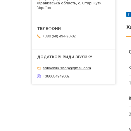
Франківська область, с. Старі Кути,
Україна
Х
+380 (68) 494-90-02
К
souvenirk.shop@gmail.com
+380684949002
Т
В
М