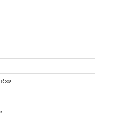
 зброя
ів