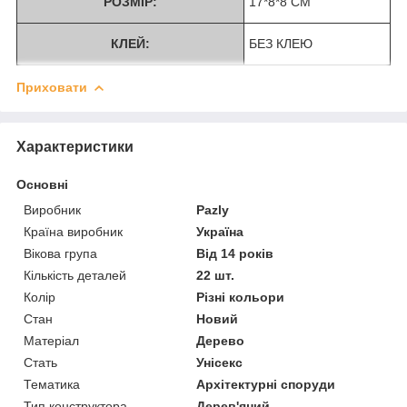
РОЗМІР:
17*8*8 СМ
КЛЕЙ:
БЕЗ КЛЕЮ
Приховати
Характеристики
Основні
Виробник
Pazly
Країна виробник
Україна
Вікова група
Від 14 років
Кількість деталей
22 шт.
Колір
Різні кольори
Стан
Новий
Матеріал
Дерево
Стать
Унісекс
Тематика
Архітектурні споруди
Тип конструктора
Дерев'яний