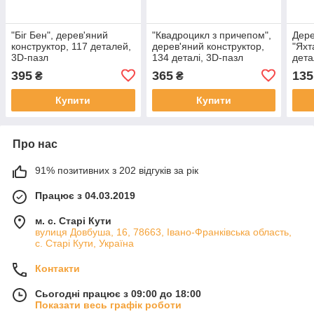
"Біг Бен", дерев'яний
"Квадроцикл з причепом",
Дере
конструктор, 117 деталей,
дерев'яний конструктор,
"Яхт
3D-пазл
134 деталі, 3D-пазл
дета
395
365
135
₴
₴
Купити
Купити
Про нас
91% позитивних з 202 відгуків за рік
Працює з 04.03.2019
м. с. Старі Кути
вулиця Довбуша, 16, 78663, Івано-Франківська область,
с. Старі Кути, Україна
Контакти
Сьогодні працює з 09:00 до 18:00
Показати весь графік роботи