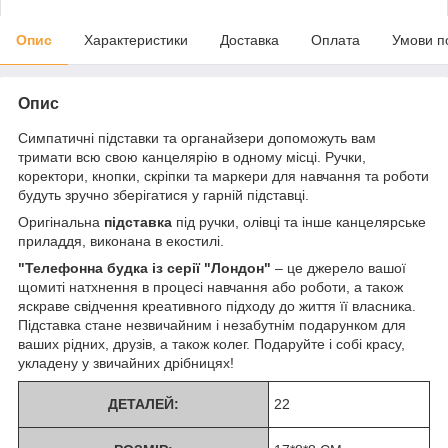
Опис
Характеристики
Доставка
Оплата
Умови п
Опис
Симпатичні підставки та органайзери допоможуть вам
тримати всю свою канцелярію в одному місці. Ручки,
коректори, кнопки, скріпки та маркери для навчання та роботи
будуть зручно зберігатися у гарній підставці.
Оригінальна
підставка
під ручки, олівці та інше канцелярське
приладдя, виконана в екостилі.
"Телефонна будка із серії "Лондон"
– це джерело вашої
щомиті натхнення в процесі навчання або роботи, а також
яскраве свідчення креативного підходу до життя її власника.
Підставка стане незвичайним і незабутнім подарунком для
ваших рідних, друзів, а також колег. Подаруйте і собі красу,
укладену у звичайних дрібницях!
ДЕТАЛЕЙ:
22