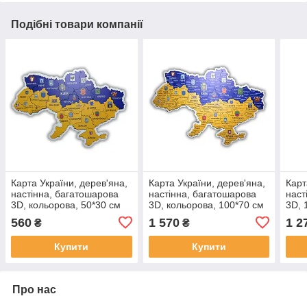
Подібні товари компанії
Карта України, дерев'яна,
Карта України, дерев'яна,
Карт
настінна, багатошарова
настінна, багатошарова
наст
3D, кольорова, 50*30 см
3D, кольорова, 100*70 см
3D, 
560
1 570
1 2
₴
₴
Купити
Купити
Про нас