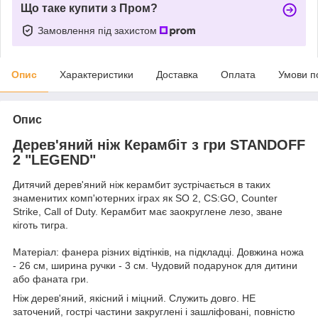
Що таке купити з Пром?
Замовлення під захистом
Опис
Характеристики
Доставка
Оплата
Умови п
Опис
Дерев'яний ніж Керамбіт з гри STANDOFF
2 "LEGEND"
Дитячий дерев'яний ніж керамбит зустрічається в таких
знаменитих комп'ютерних іграх як SO 2, CS:GO, Counter
Strike, Call of Duty. Керамбит має заокруглене лезо, зване
кіготь тигра.
Матеріал: фанера різних відтінків, на підкладці. Довжина ножа
- 26 см, ширина ручки - 3 см. Чудовий подарунок для дитини
або фаната гри.
Ніж дерев'яний, якісний і міцний. Служить довго. НЕ
заточений, гострі частини закруглені і зашліфовані, повністю