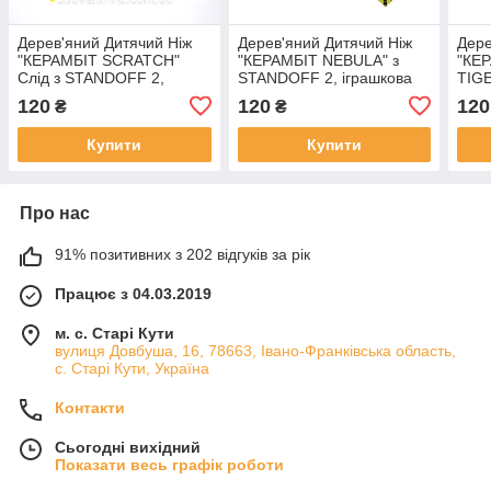
Дерев'яний Дитячий Ніж
Дерев'яний Дитячий Ніж
Дере
"КЕРАМБІТ SCRATCH"
"КЕРАМБІТ NEBULA" з
"КЕР
Слід з STANDOFF 2,
STANDOFF 2, іграшкова
TIGE
іграшкова зброя
зброя
STAN
120
120
120
₴
₴
збро
Купити
Купити
Про нас
91% позитивних з 202 відгуків за рік
Працює з 04.03.2019
м. с. Старі Кути
вулиця Довбуша, 16, 78663, Івано-Франківська область,
с. Старі Кути, Україна
Контакти
Сьогодні вихідний
Показати весь графік роботи