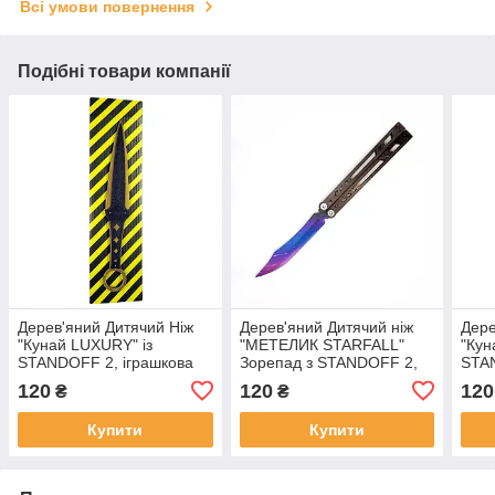
Всі умови повернення
Подібні товари компанії
Дерев'яний Дитячий Ніж
Дерев'яний Дитячий ніж
Дере
"Кунай LUXURY" із
"МЕТЕЛИК STARFALL"
"Кун
STANDOFF 2, іграшкова
Зорепад з STANDOFF 2,
STAN
зброя
іграшкова зброя
збро
120
120
120
₴
₴
Купити
Купити