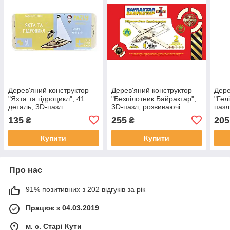
Дерев'яний конструктор
Дерев'яний конструктор
Дере
"Яхта та гідроцикл", 41
"Безпілотник Байрактар",
"Гел
деталь, 3D-пазл
3D-пазл, розвиваючі
пазл
іграшки
135
255
205
₴
₴
Купити
Купити
Про нас
91% позитивних з 202 відгуків за рік
Працює з 04.03.2019
м. с. Старі Кути