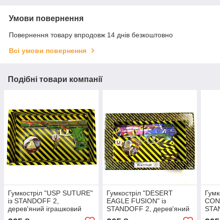
Умови повернення
Повернення товару впродовж 14 днів безкоштовно
Всі умови повернення
Подібні товари компанії
Гумкостріл "USP SUTURE"
Гумкостріл "DESERT
Гумк
із STANDOFF 2,
EAGLE FUSION" із
CON
дерев'яний іграшковий
STANDOFF 2, дерев'яний
STAN
пістолет
іграшковий пістолет
ігра