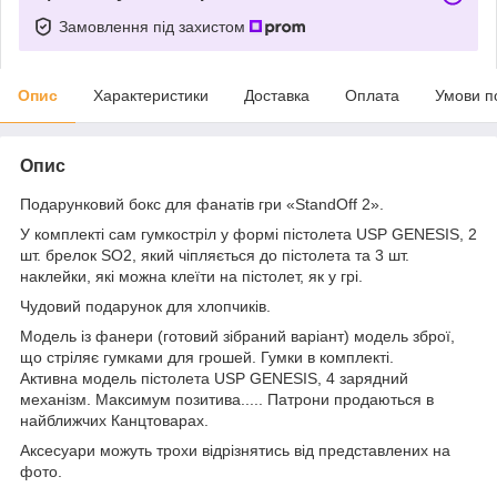
Замовлення під захистом
Опис
Характеристики
Доставка
Оплата
Умови п
Опис
Подарунковий бокс для фанатів гри «StandOff 2».
У комплекті сам гумкостріл у формі пістолета USP GENESIS, 2
шт. брелок SO2, який чіпляється до пістолета та 3 шт.
наклейки, які можна клеїти на пістолет, як у грі.
Чудовий подарунок для хлопчиків.
Модель із фанери (готовий зібраний варіант) модель зброї,
що стріляє гумками для грошей. Гумки в комплекті.
Активна модель пістолета USP GENESIS, 4 зарядний
механізм. Максимум позитива..... Патрони продаються в
найближчих Канцтоварах.
Аксесуари можуть трохи відрізнятись від представлених на
фото.